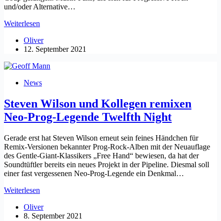
und/oder Alternative…
Alex
Weiterlesen
Henry
Oliver
Foster
12. September 2021
auf
Tour
mit
The
News
Pineapple
Thief
Steven Wilson und Kollegen remixen
–
Termine
Neo-Prog-Legende Twelfth Night
im
Oktober
Gerade erst hat Steven Wilson erneut sein feines Händchen für
stehen
Remix-Versionen bekannter Prog-Rock-Alben mit der Neuauflage
fest
des Gentle-Giant-Klassikers „Free Hand“ bewiesen, da hat der
Soundtüftler bereits ein neues Projekt in der Pipeline. Diesmal soll
einer fast vergessenen Neo-Prog-Legende ein Denkmal…
Steven
Weiterlesen
Wilson
Oliver
und
8. September 2021
Kollegen