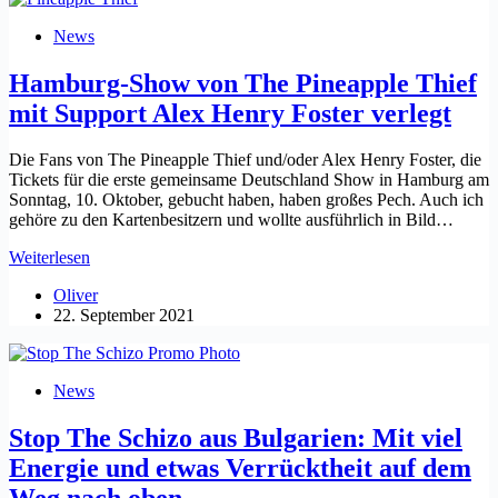
Frühjahr
2022
News
auch
nach
Hamburg-Show von The Pineapple Thief
Deutschland
mit Support Alex Henry Foster verlegt
Die Fans von The Pineapple Thief und/oder Alex Henry Foster, die
Tickets für die erste gemeinsame Deutschland Show in Hamburg am
Sonntag, 10. Oktober, gebucht haben, haben großes Pech. Auch ich
gehöre zu den Kartenbesitzern und wollte ausführlich in Bild…
Hamburg-
Weiterlesen
Show
Oliver
von
22. September 2021
The
Pineapple
Thief
mit
News
Support
Alex
Stop The Schizo aus Bulgarien: Mit viel
Henry
Foster
Energie und etwas Verrücktheit auf dem
verlegt