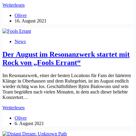
Neues
Weiterlesen
Album
Oliver
von
16. August 2021
Unto
Others
kommt
am
News
24.
September
Der August im Resonanzwerk startet mit
–
zwei
Rock von „Fools Errant“
Vorab-
Videos
Im Resonanzwerk, einer der besten Locations für Fans der härteren
Klänge in Oberhausen und dem Ruhrgebiet, ist im August endlich
wieder richtig was los. Geschäftsführer Björn Bialowons und sein
Team begrüßen nach vielen Monaten, in dem auch dieser beliebte
Konzertort…
Der
Weiterlesen
August
Oliver
im
6. August 2021
Resonanzwerk
startet
mit