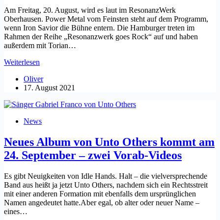
sollte
Am Freitag, 20. August, wird es laut im ResonanzWerk
Oberhausen. Power Metal vom Feinsten steht auf dem Programm,
wenn Iron Savior die Bühne entern. Die Hamburger treten im
Rahmen der Reihe „Resonanzwerk goes Rock“ auf und haben
außerdem mit Torian…
Iron
Weiterlesen
Savior
Oliver
am
17. August 2021
Freitag
im
ResonanzWerk:
Power
News
Metal
vom
Neues Album von Unto Others kommt am
Feinsten
24. September – zwei Vorab-Videos
Es gibt Neuigkeiten von Idle Hands. Halt – die vielversprechende
Band aus heißt ja jetzt Unto Others, nachdem sich ein Rechtsstreit
mit einer anderen Formation mit ebenfalls dem ursprünglichen
Namen angedeutet hatte.Aber egal, ob alter oder neuer Name –
eines…