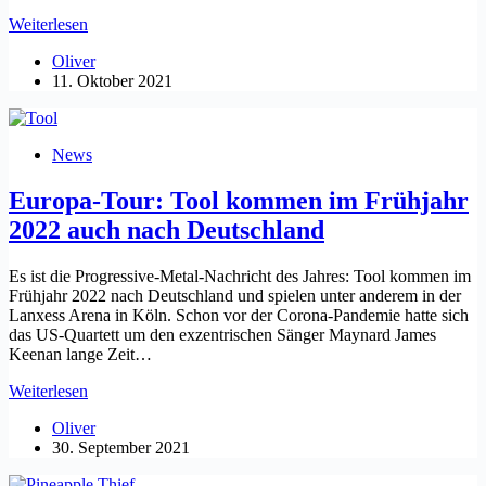
Trope
Weiterlesen
sind
Oliver
Support
11. Oktober 2021
bei
Double-
Headliner-
Tour
News
von
Haken
Europa-Tour: Tool kommen im Frühjahr
und
Symphony
2022 auch nach Deutschland
X
Es ist die Progressive-Metal-Nachricht des Jahres: Tool kommen im
Frühjahr 2022 nach Deutschland und spielen unter anderem in der
Lanxess Arena in Köln. Schon vor der Corona-Pandemie hatte sich
das US-Quartett um den exzentrischen Sänger Maynard James
Keenan lange Zeit…
Europa-
Weiterlesen
Tour:
Oliver
Tool
30. September 2021
kommen
im