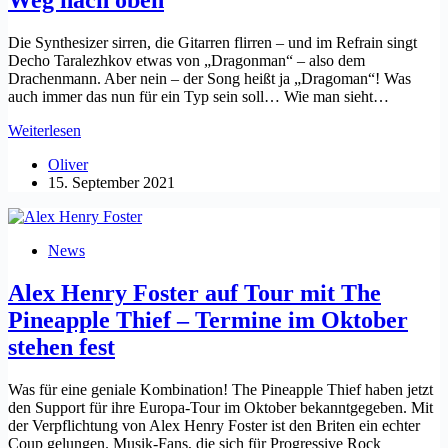
Weg nach oben
Die Synthesizer sirren, die Gitarren flirren – und im Refrain singt
Decho Taralezhkov etwas von „Dragonman“ – also dem
Drachenmann. Aber nein – der Song heißt ja „Dragoman“! Was
auch immer das nun für ein Typ sein soll… Wie man sieht…
Stop
Weiterlesen
The
Oliver
Schizo
15. September 2021
aus
Bulgarien:
Mit
viel
News
Energie
und
Alex Henry Foster auf Tour mit The
etwas
Verrücktheit
Pineapple Thief – Termine im Oktober
auf
stehen fest
dem
Weg
nach
Was für eine geniale Kombination! The Pineapple Thief haben jetzt
oben
den Support für ihre Europa-Tour im Oktober bekanntgegeben. Mit
der Verpflichtung von Alex Henry Foster ist den Briten ein echter
Coup gelungen. Musik-Fans, die sich für Progressive Rock