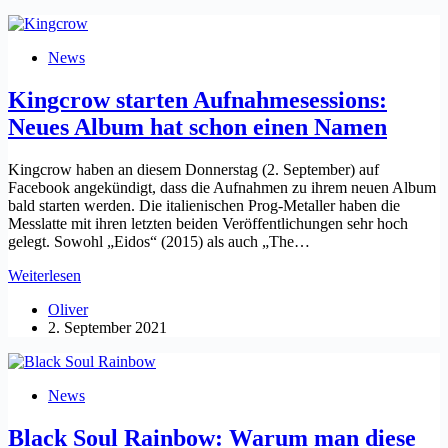
remixen
Neo-
Prog-
News
Legende
Twelfth
Kingcrow starten Aufnahmesessions:
Night
Neues Album hat schon einen Namen
Kingcrow haben an diesem Donnerstag (2. September) auf
Facebook angekündigt, dass die Aufnahmen zu ihrem neuen Album
bald starten werden. Die italienischen Prog-Metaller haben die
Messlatte mit ihren letzten beiden Veröffentlichungen sehr hoch
gelegt. Sowohl „Eidos“ (2015) als auch „The…
Kingcrow
Weiterlesen
starten
Oliver
Aufnahmesessions:
2. September 2021
Neues
Album
hat
schon
News
einen
Namen
Black Soul Rainbow: Warum man diese