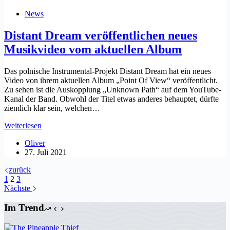
Rock
News
von
„Fools
Distant Dream veröffentlichen neues
Errant“
Musikvideo vom aktuellen Album
Das polnische Instrumental-Projekt Distant Dream hat ein neues
Video von ihrem aktuellen Album „Point Of View“ veröffentlicht.
Zu sehen ist die Auskopplung „Unknown Path“ auf dem YouTube-
Kanal der Band. Obwohl der Titel etwas anderes behauptet, dürfte
ziemlich klar sein, welchen…
Distant
Weiterlesen
Dream
Oliver
veröffentlichen
27. Juli 2021
neues
Musikvideo
zurück
vom
1
2
3
aktuellen
Nächste
Album
Im Trend