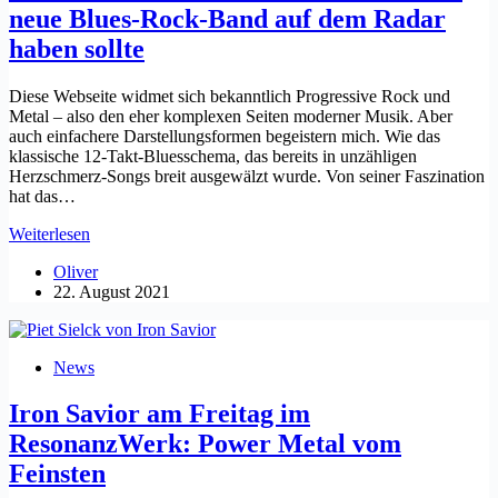
neue Blues-Rock-Band auf dem Radar
haben sollte
Diese Webseite widmet sich bekanntlich Progressive Rock und
Metal – also den eher komplexen Seiten moderner Musik. Aber
auch einfachere Darstellungsformen begeistern mich. Wie das
klassische 12-Takt-Bluesschema, das bereits in unzähligen
Herzschmerz-Songs breit ausgewälzt wurde. Von seiner Faszination
hat das…
Black
Weiterlesen
Soul
Oliver
Rainbow:
22. August 2021
Warum
man
diese
neue
News
Blues-
Rock-
Iron Savior am Freitag im
Band
auf
ResonanzWerk: Power Metal vom
dem
Feinsten
Radar
haben