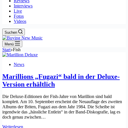
Reviews
Interviews
Live
Fotos
Videos
Suchen
Menü
Start
Fish
News
Marillions „Fugazi“ bald in der Deluxe-
Version erhältlich
Die Deluxe-Editionen der Fish-Jahre von Marillion sind bald
komplett. Am 10. September erscheint die Neuauflage des zweiten
Albums der Briten, Fugazi aus dem Jahr 1984. Die Scheibe ist
irgendwie das „hässliche Entlein“ in der Band-Diskografie, lag es
doch genau zwischen…
Marillions
Weiterlesen