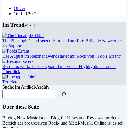
„Fugazi“
Oliver
bald
16. Juli 2021
in
der
Im Trend
Deluxe-
Version
erhältlich
The Pineapple Thief setzen Europa-Tour fort: Brillante Newcomer
als Support
Der August im Resonanzwerk startet mit Rock von „Fools Errant“
Resonanzwerk: Letztes Quartal mit vielen Highlights – hier ein
Überblick
Tourdaten
Suche im Artikel-Archiv
Über diese Seite
Buying New Music ist ein Blog für News und Reviews aus dem
Bereich der progressiven Rock- und Metal-Musik. Online ist es seit