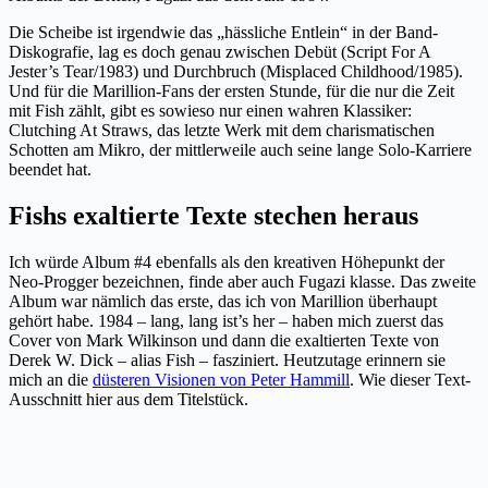
Die Scheibe ist irgendwie das „hässliche Entlein“ in der Band-
Diskografie, lag es doch genau zwischen Debüt (Script For A
Jester’s Tear/1983) und Durchbruch (Misplaced Childhood/1985).
Und für die Marillion-Fans der ersten Stunde, für die nur die Zeit
mit Fish zählt, gibt es sowieso nur einen wahren Klassiker:
Clutching At Straws, das letzte Werk mit dem charismatischen
Schotten am Mikro, der mittlerweile auch seine lange Solo-Karriere
beendet hat.
Fishs exaltierte Texte stechen heraus
Ich würde Album #4 ebenfalls als den kreativen Höhepunkt der
Neo-Progger bezeichnen, finde aber auch Fugazi klasse. Das zweite
Album war nämlich das erste, das ich von Marillion überhaupt
gehört habe. 1984 – lang, lang ist’s her – haben mich zuerst das
Cover von Mark Wilkinson und dann die exaltierten Texte von
Derek W. Dick – alias Fish – fasziniert. Heutzutage erinnern sie
mich an die
düsteren Visionen von Peter Hammill
. Wie dieser Text-
Ausschnitt hier aus dem Titelstück.