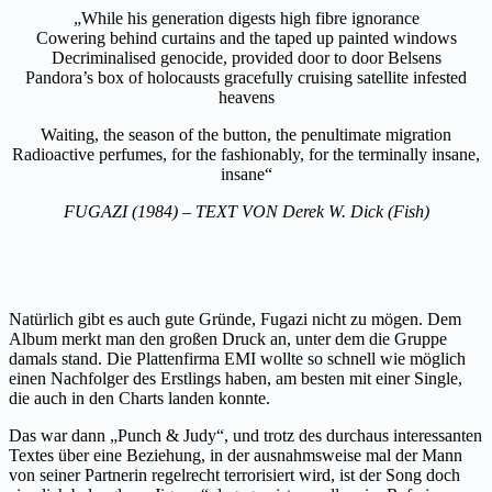
„While his generation digests high fibre ignorance
Cowering behind curtains and the taped up painted windows
Decriminalised genocide, provided door to door Belsens
Pandora’s box of holocausts gracefully cruising satellite infested
heavens
Waiting, the season of the button, the penultimate migration
Radioactive perfumes, for the fashionably, for the terminally insane,
insane“
FUGAZI (1984) – TEXT VON Derek W. Dick (Fish)
Natürlich gibt es auch gute Gründe, Fugazi nicht zu mögen. Dem
Album merkt man den großen Druck an, unter dem die Gruppe
damals stand. Die Plattenfirma EMI wollte so schnell wie möglich
einen Nachfolger des Erstlings haben, am besten mit einer Single,
die auch in den Charts landen konnte.
Das war dann „Punch & Judy“, und trotz des durchaus interessanten
Textes über eine Beziehung, in der ausnahmsweise mal der Mann
von seiner Partnerin regelrecht terrorisiert wird, ist der Song doch