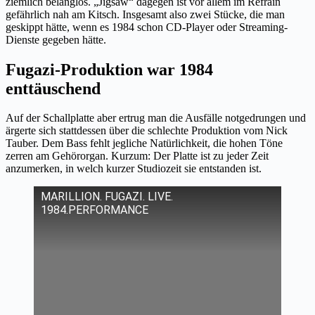
ziemlich belanglos. „Jigsaw“ dagegen ist vor allem im Refrain
gefährlich nah am Kitsch. Insgesamt also zwei Stücke, die man
geskippt hätte, wenn es 1984 schon CD-Player oder Streaming-
Dienste gegeben hätte.
Fugazi-Produktion war 1984
enttäuschend
Auf der Schallplatte aber ertrug man die Ausfälle notgedrungen und
ärgerte sich stattdessen über die schlechte Produktion vom Nick
Tauber. Dem Bass fehlt jegliche Natürlichkeit, die hohen Töne
zerren am Gehörorgan. Kurzum: Der Platte ist zu jeder Zeit
anzumerken, in welch kurzer Studiozeit sie entstanden ist.
MARILLION. FUGAZI. LIVE.
1984.PERFORMANCE