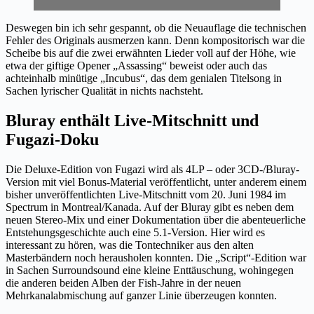
Deswegen bin ich sehr gespannt, ob die Neuauflage die technischen
Fehler des Originals ausmerzen kann. Denn kompositorisch war die
Scheibe bis auf die zwei erwähnten Lieder voll auf der Höhe, wie
etwa der giftige Opener „Assassing“ beweist oder auch das
achteinhalb minütige „Incubus“, das dem genialen Titelsong in
Sachen lyrischer Qualität in nichts nachsteht.
Bluray enthält Live-Mitschnitt und
Fugazi-Doku
Die Deluxe-Edition von Fugazi wird als 4LP – oder 3CD-/Bluray-
Version mit viel Bonus-Material veröffentlicht, unter anderem einem
bisher unveröffentlichten Live-Mitschnitt vom 20. Juni 1984 im
Spectrum in Montreal/Kanada. Auf der Bluray gibt es neben dem
neuen Stereo-Mix und einer Dokumentation über die abenteuerliche
Entstehungsgeschichte auch eine 5.1-Version. Hier wird es
interessant zu hören, was die Tontechniker aus den alten
Masterbändern noch herausholen konnten. Die „Script“-Edition war
in Sachen Surroundsound eine kleine Enttäuschung, wohingegen
die anderen beiden Alben der Fish-Jahre in der neuen
Mehrkanalabmischung auf ganzer Linie überzeugen konnten.