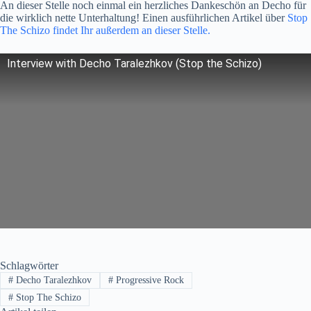
An dieser Stelle noch einmal ein herzliches Dankeschön an Decho für
die wirklich nette Unterhaltung! Einen ausführlichen Artikel über
Stop
The Schizo findet Ihr außerdem an dieser Stelle.
Interview with Decho Taralezhkov (Stop the Schizo)
Schlagwörter
#
Decho Taralezhkov
#
Progressive Rock
#
Stop The Schizo